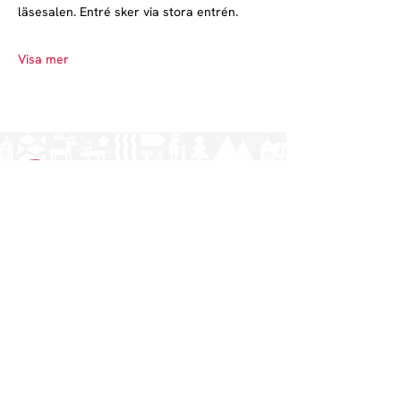
läsesalen. Entré sker via stora entrén.
Visa mer
Norrlands nation - världens största
studentnation!
Adress
Västra Ågatan 14
753 09 Uppsala
Kontakt