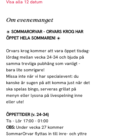
Visa alla 12 datum
Om evenemanget
☀️ 
SOMMARORVAR - ORVARS KROG HAR 
ÖPPET HELA SOMMAREN! 
☀️
Orvars krog kommer att vara öppet tisdag-
lördag mellan vecka 24-34 och bjuda på 
samma trevliga pubhäng som vanligt - 
bara lite somrigare!
Missa inte när vi har specialevent: du 
kanske är sugen på att komma just när det 
ska spelas bingo, serveras grillat på 
menyn eller lyssna på livespelning inne 
eller ute!
ÖPPETTIDER (v. 24-34)
Tis - Lör 17:00 - 01:00
OBS:
 Under vecka 27 kommer 
SommarOrvar flyttas in till inre- och yttre 