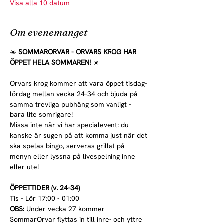
Visa alla 10 datum
Om evenemanget
☀️ 
SOMMARORVAR - ORVARS KROG HAR 
ÖPPET HELA SOMMAREN! 
☀️
Orvars krog kommer att vara öppet tisdag-
lördag mellan vecka 24-34 och bjuda på 
samma trevliga pubhäng som vanligt - 
bara lite somrigare!
Missa inte när vi har specialevent: du 
kanske är sugen på att komma just när det 
ska spelas bingo, serveras grillat på 
menyn eller lyssna på livespelning inne 
eller ute!
ÖPPETTIDER (v. 24-34)
Tis - Lör 17:00 - 01:00
OBS:
 Under vecka 27 kommer 
SommarOrvar flyttas in till inre- och yttre 