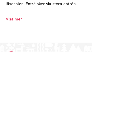
läsesalen. Entré sker via stora entrén.
Visa mer
Norrlands nation - världens största
studentnation!
Adress
Västra Ågatan 14
753 09 Uppsala
Kontakt