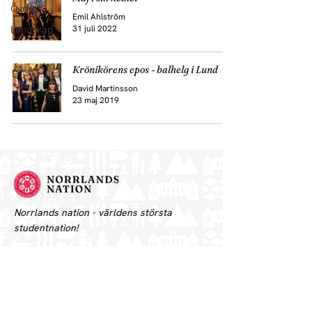
Övrigt
Emil Ahlström
Landskap
31 juli 2022
Krönikörens epos - balhelg i Lund
David Martinsson
23 maj 2019
Norrlands nation - världens största
studentnation!
Adress
Västra Ågatan 14
753 09 Uppsala