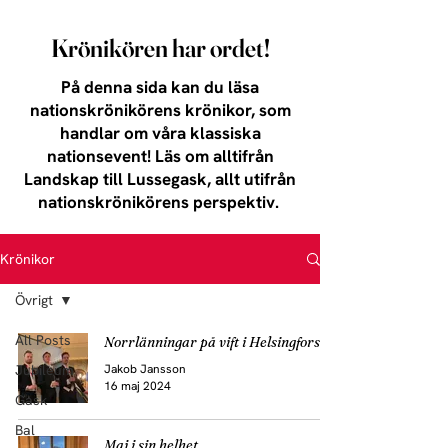
Krönikören har ordet!
På denna sida kan du läsa
nationskrönikörens krönikor, som
handlar om våra klassiska
nationsevent! Läs om alltifrån
Landskap till Lussegask, allt utifrån
nationskrönikörens perspektiv.
Krönikor
Övrigt
All Posts
Norrlänningar på vift i Helsingfors
Jakob Jansson
Jubileum
16 maj 2024
Gask
Bal
Maj i sin helhet