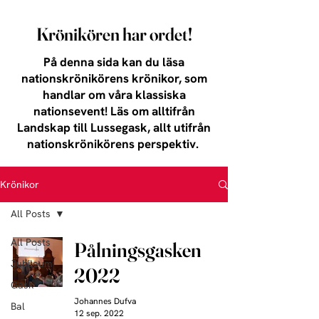
Krönikören har ordet!
På denna sida kan du läsa
nationskrönikörens krönikor, som
handlar om våra klassiska
nationsevent! Läs om alltifrån
Landskap till Lussegask, allt utifrån
nationskrönikörens perspektiv.
Krönikor
All Posts
All Posts
Pålningsgasken
Jubileum
2022
Gask
Johannes Dufva
Bal
12 sep. 2022