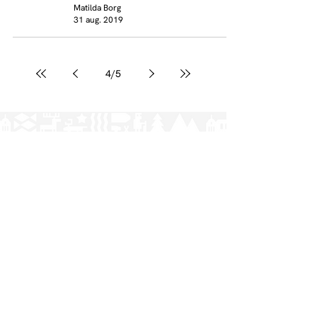
Matilda Borg
31 aug. 2019
4
/
5
Norrlands nation - världens största
studentnation!
Adress
Västra Ågatan 14
753 09 Uppsala
Kontakt